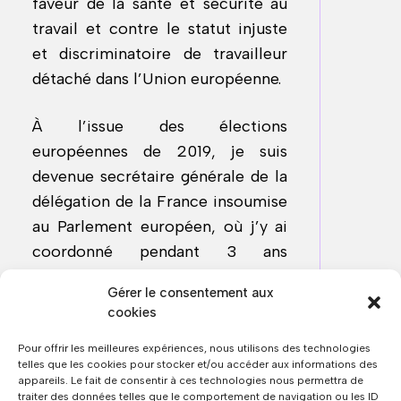
faveur de la santé et sécurité au
travail et contre le statut injuste
et discriminatoire de travailleur
détaché dans l’Union européenne.
À l’issue des élections
européennes de 2019, je suis
devenue secrétaire générale de la
délégation de la France insoumise
au Parlement européen, où j’y ai
coordonné pendant 3 ans
l’activité politique des élus.
Gérer le consentement aux
Lorsque Manuel Bompard est
cookies
devenu député en 2022, celui-ci a
Pour offrir les meilleures expériences, nous utilisons des technologies
quitté son siège de député
telles que les cookies pour stocker et/ou accéder aux informations des
européen et je l’ai ainsi remplacé.
appareils. Le fait de consentir à ces technologies nous permettra de
traiter des données telles que le comportement de navigation ou les ID